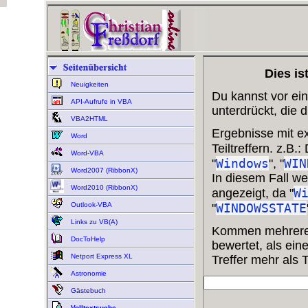
Dies is
Neuigkeiten
Du kannst vor ein
API-Aufrufe in VBA
unterdrückt, die 
VBA2HTML
Ergebnisse mit ex
Word
Teiltreffern. z.B.
Word-VBA
Windows
WIN
"
", "
Word2007 (RibbonX)
In diesem Fall we
Word2010 (RibbonX)
W
angezeigt, da "
Outlook-VBA
WINDOWSSTATE
"
Links zu VB(A)
Kommen mehrere Tr
DocToHelp
bewertet, als ein
Netport Express XL
Treffer mehr als Te
Astronomie
Gästebuch
Volltextsuche