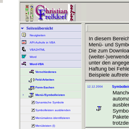
Neuigkeiten
In diesem Bereich
API-Aufrufe in VBA
Menü- und Symbol
Die zum Downloa
VBA2HTML
(weiter-)verwende
Word
unter den angeg
Word-VBA
Haftung bei Fehle
Verschiedenes
Beispiele auftrete
Feld-Arbeiten
Symbollei
12.12.2004
Form-Sachen
Manche
Menü-/Symbolleisten
automat
Dynamische Symbole
ausble
Symbol
Symbolleisten ausblenden
Pakete
Menümakros identifizieren
trotzde
Menüleisten (I)