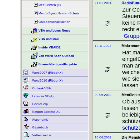
RadioButt
21.01.2004
Menüleisten (II)
Zur Ge
Menü-/Symbolleisten-Schutz
Steuer
keine R
Gruppenschaltflächen
recht e
VBA und Lotus Notes
Gruppe
VBA und Mail
Makroname
12.11.2002
Inside VBAIDE
Hat ma
Von Word nach Outlook
eingef
man an
Fix-und-Fertiges/Projekte
welche
Word2007 (RibbonX)
wie si
Word2010 (RibbonX)
lassen
Outlook-VBA
Menüleist
09.09.2002
Links zu VB(A)
Ob aus
DocToHelp
lassen 
Netport Express XL
belieb
Astronomie
schütze
schütz
Gästebuch
Volltextsuche
Die Menül
16.06.2002