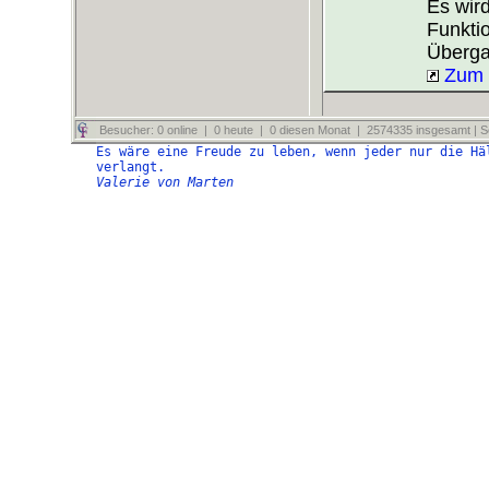
Es wir
Funkti
Überga
Zum 
Besucher: 0 online | 0 heute | 0 diesen Monat | 2574335 insgesamt | Se
Es wäre eine Freude zu leben, wenn jeder nur die Hä
verlangt.
Valerie von Marten