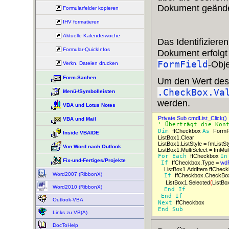
Dokument geände
Formularfelder kopieren
IHV formatieren
Aktuelle Kalenderwoche
Das Identifiziere
Formular-QuickInfos
Dokument erfolgt
FormField
-Obje
Verkn. Dateien drucken
Form-Sachen
Um den Wert des K
.CheckBox.Va
Menü-/Symbolleisten
werden.
VBA und Lotus Notes
Private Sub cmdList_Click() 
VBA und Mail
' Überträgt die Kon
Dim 
ffCheckbox 
As 
FormFi
Inside VBAIDE
ListBox1.Clear 
ListBox1.ListStyle = fmListSt
Von Word nach Outlook
ListBox1.MultiSelect = fmMult
For 
Each 
ffCheckbox 
In
Fix-und-Fertiges/Projekte
If 
ffCheckbox.Type = 
wd
ListBox1.AddItem ffChec
Word2007 (RibbonX)
If 
ffCheckbox.CheckBox
(
ListBox1.Selected
ListBo
Word2010 (RibbonX)
End 
If 
End 
If 
Outlook-VBA
Next 
ffCheckbox 
End 
Sub 
Links zu VB(A)
DocToHelp