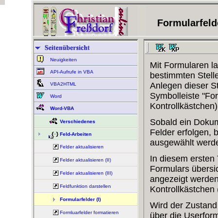
Formularfeld
Neuigkeiten
Mit Formularen la
API-Aufrufe in VBA
bestimmten Stell
Anlegen dieser St
VBA2HTML
Symbolleiste "For
Word
Kontrollkästchen)
Word-VBA
Sobald ein Dokum
Verschiedenes
Felder erfolgen,
Feld-Arbeiten
ausgewählt werd
Felder aktualisieren
In diesem ersten 
Felder aktualisieren (II)
Formulars übersic
Felder aktualisieren (III)
angezeigt werden
Feldfunktion darstellen
Kontrollkästchen 
Formularfelder (I)
Wird der Zustand 
Formluarfelder formatieren
über die Userfor