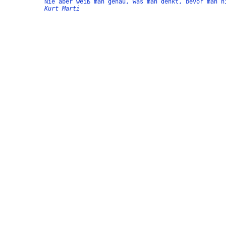
Nie aber weiß man genau, was man denkt, bevor man n
Kurt Marti