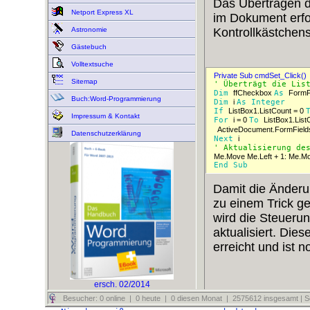
Das Übertragen d
Netport Express XL
im Dokument erfo
Kontrollkästchens
Astronomie
Gästebuch
Volltextsuche
Private Sub cmdSet_Click() 
Sitemap
' Überträgt die Lis
Dim 
ffCheckbox 
As 
Buch:Word-Programmierung
Dim 
i 
As 
Integer 
If 
ListBox1.ListCount = 0 
Impressum & Kontakt
For 
i = 0 
To 
ListBox1.ListC
ActiveDocument.FormField
Datenschutzerklärung
Next 
i 
' Aktualisierung de

Me.Move Me.Left + 1: Me.Mo
End 
Sub 
Damit die Änderu
zu einem Trick ge
wird die Steuer
aktualisiert. Die
erreicht und ist 
ersch. 02/2014
Besucher: 0 online | 0 heute | 0 diesen Monat | 2575612 insgesamt | Se